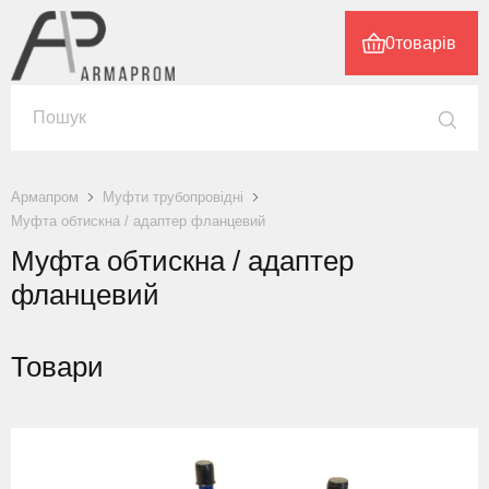
0
товарів
Армапром
Муфти трубопровідні
Муфта обтискна / адаптер фланцевий
Муфта обтискна / адаптер
фланцевий
Товари