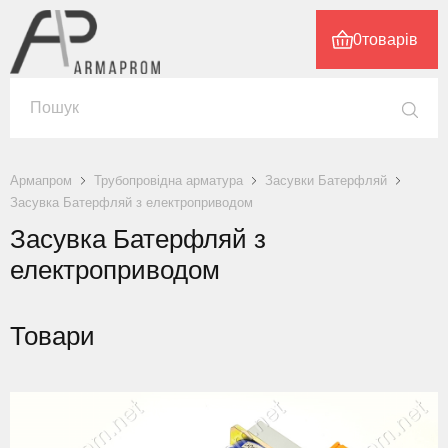
0
товарів
Армапром
Трубопровідна арматура
Засувки Батерфляй
Засувка Батерфляй з електроприводом
Засувка Батерфляй з
електроприводом
Товари