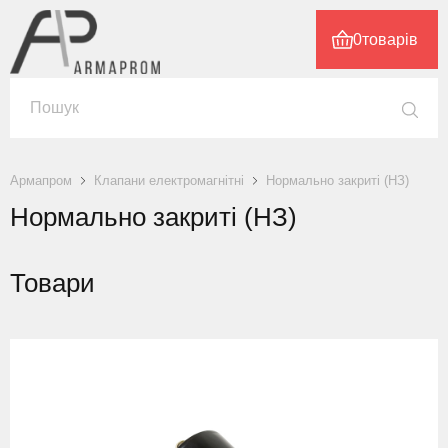
0
товарів
Армапром
Клапани електромагнітні
Нормально закриті (НЗ)
Нормально закриті (НЗ)
Товари