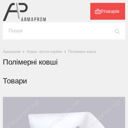
0
товарів
Армапром
Ковші, болти норійні
Полімерні ковші
Полімерні ковші
Товари