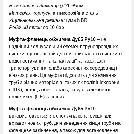
Номінальний діаметр (ДУ):
65мм
Матеріал корпусу:
антикорозійна сталь
Ущільнювальна резинка:
гума NBR
Робочий тиск:
до 10 бар
Муфта-фланець обжимна Ду65 Ру10
– це
надійний з'єднувальний елемент трубопровідних
систем, призначений для використання в системах
водопостачання та каналізації, а також для
транспортування слабо агресивних середовищ і
в'язких рідин. Ця муфта підходить для з'єднання
труб з різних матеріалів, таких як полівінілхлорид
(ПВХ), бетон, азбест, сталь, чавун, залізобетон,
поліетилен (ПЕ) та інших.
Муфта-фланець обжимна Ду65 Ру10
використовується як сполучна конструкція для
вставок нових труб, для виведення кінця труби на
фланцеве закінчення, а також для встановлення