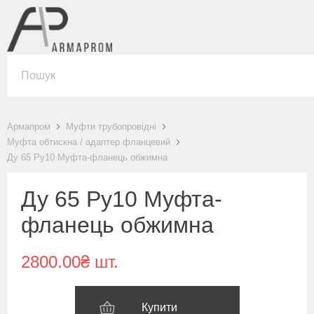
Армапром
Муфти трубопровідні
Муфта обтискна / адаптер фланцевий
Ду 65 Ру10 Муфта-фланець обжимна
Ду 65 Ру10 Муфта-
фланець обжимна
2800.00₴ шт.
Купити