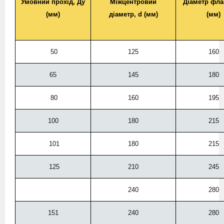
Умовний прохід,
Ду
Міжцентровий
Діаметр
фла
(мм)
діаметр, d (мм)
(мм)
50
125
160
65
145
180
80
160
195
100
180
215
101
180
215
125
210
245
240
280
151
240
280