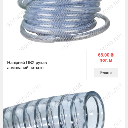
65.00 ₴
пог. м
Напірний ПВХ рукав
армований ниткою
Купити