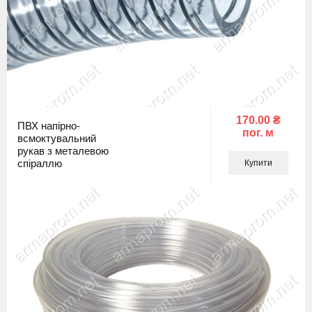
170.00 ₴
ПВХ напірно-
пог. м
всмоктувальний
рукав з металевою
спіраллю
Купити