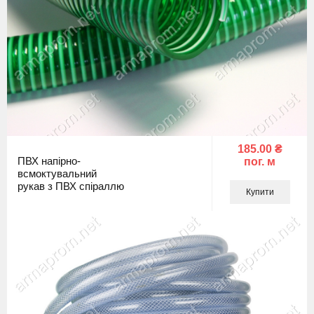
185.00 ₴
ПВХ напірно-
пог. м
всмоктувальний
рукав з ПВХ спіраллю
Купити