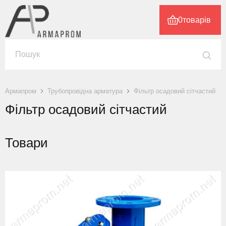
0
товарів
Армапром
Трубопровідна арматура
Фільтр осадовий сітчастий
Фільтр осадовий сітчастий
Товари