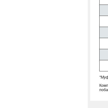
*Муф
Комп
поба