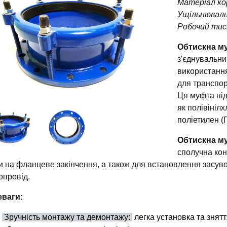
Матеріал ко
Ущільнюваль
Робочий тис
Обтискна м
з'єднувальни
використання
для транспор
Ця муфта під
як полівінілх
поліетилен (
Обтискна м
сполучна кон
и на фланцеве закінчення, а також для встановлення засувок
опровід.
ваги:
Зручність монтажу та демонтажу:
легка установка та знят