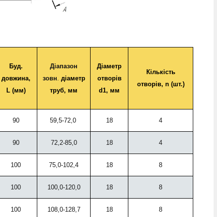
Буд.
Діапазон
Діаметр
Кількість
довжина,
зовн
.
діаметр
отворів
отворів, n (шт.)
L (мм)
труб, мм
d1, мм
90
59,5-72,0
18
4
90
72,2-85,0
18
4
100
75,0-102,4
18
8
100
100,0-120,0
18
8
100
108,0-128,7
18
8