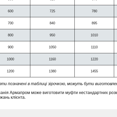
600
725
780
700
840
895
800
950
1010
900
1050
1110
1000
1160
1220
1200
1380
1455
ти позначені в таблиці зірочкою, можуть бути виготовлен
анія Армапром може виготовити муфти нестандартних розмір
жань клієнта.