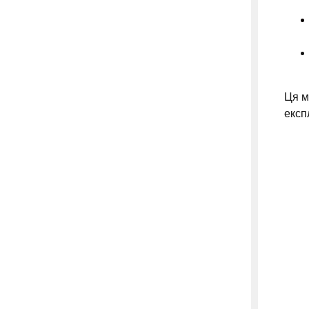
Ця м
експ