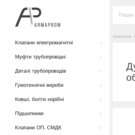
Армапром
Клапани електромагнітні
Муфти трубопровідні
Д
Деталі трубопроводів
о
Гумотехнічні вироби
Ковші, болти норійні
Підшипники
Клапани ОП, СМДК