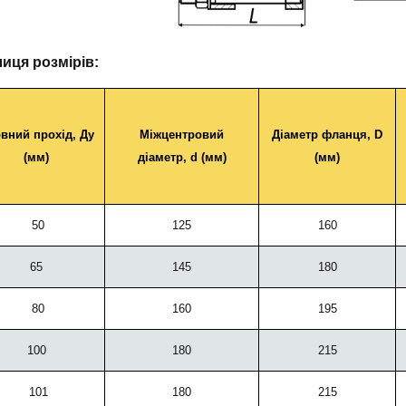
иця розмірів:
вний прохід,
Ду
Міжцентровий
Діаметр
фланця, D
(мм)
діаметр, d (мм)
(мм)
50
125
160
65
145
180
80
160
195
100
180
215
101
180
215