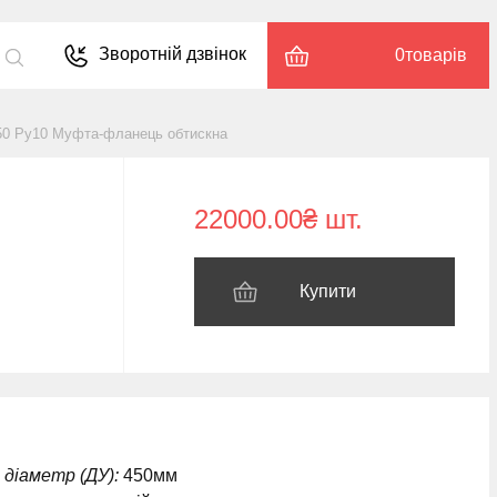
Зворотній дзвінок
0
товарів
50 Ру10 Муфта-фланець обтискна
22000.00₴ шт.
Купити
 діаметр (ДУ):
450мм