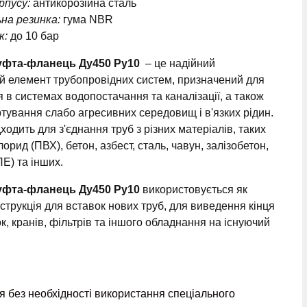
рпусу:
антикорозійна сталь
на резинка:
гума NBR
к:
до 10 бар
уфта-фланець Ду450 Ру10
– це надійний
й елемент трубопровідних систем, призначений для
 в системах водопостачання та каналізації, а також
тування слабо агресивних середовищ і в'язких рідин.
ходить для з'єднання труб з різних матеріалів, таких
лорид (ПВХ), бетон, азбест, сталь, чавун, залізобетон,
ПЕ) та інших.
уфта-фланець Ду450 Ру10
використовується як
струкція для вставок нових труб, для виведення кінця
, кранів, фільтрів та іншого обладнання на існуючий
тя без необхідності використання спеціального