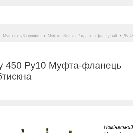
Муфти трубопровідні
Муфта обтискна / адаптер фланцевий
Ду 4
у 450 Ру10 Муфта-фланець
бтискна
Номінальний