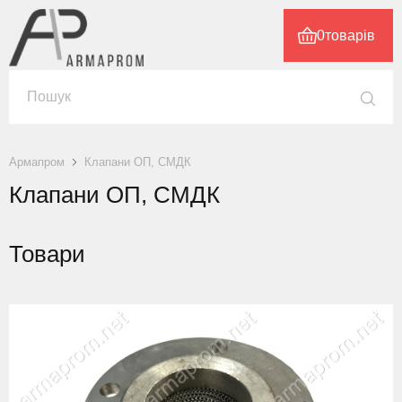
0
товарів
Армапром
Клапани ОП, СМДК
Клапани ОП, СМДК
Товари