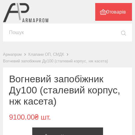
0
товарів
Армапром
Клапани ОП, СМДК
Вогневий запобіжник Ду100 (сталевий корпус, нж касета)
Вогневий запобіжник
Ду100 (сталевий корпус,
нж касета)
9100.00₴ шт.