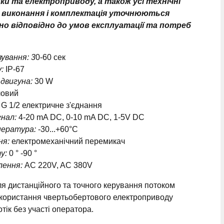
вки та електроприводу, а також усі технічні
 виконання і комплектація уточнюються
но відповідно до умов експлуатації та потреб
ування: 3
0-60 сек
:
IP-67
двигуна:
30 W
овий
G 1/2 електричне з'єднання
гнал:
4-20 mA DC, 0-10 mA DC, 1-5V DC
пература:
-30...+60°С
ня:
електромеханічний перемикач
у:
0 ° -90 °
лення:
AC 220V, AC 380V
 дистанційного та точного керування потоком
користання чвертьобертового електроприводу
ік без участі оператора.