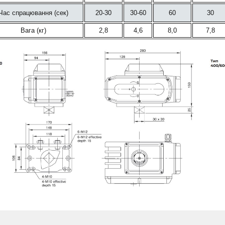
Час спрацювання (сек)
20-30
30-60
60
30
Вага (кг)
2,8
4,6
8,0
7,8