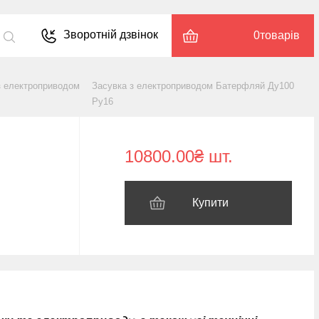
Зворотній дзвінок
0
товарів
з електроприводом
Засувка з електроприводом Батерфляй Ду100
Ру16
10800.00₴ шт.
Купити