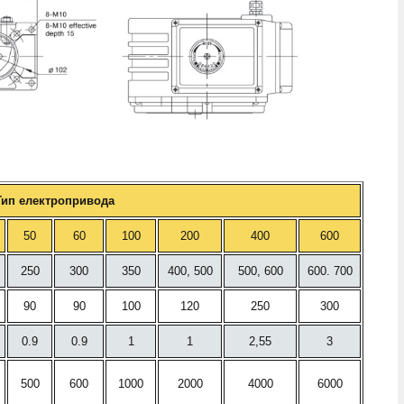
Тип електропривода
50
60
100
200
400
600
250
300
350
400, 500
500, 600
600. 700
90
90
100
120
250
300
0.9
0.9
1
1
2,55
3
500
600
1000
2000
4000
6000