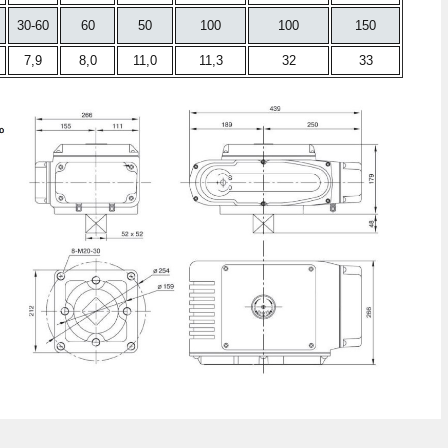
30-60
60
50
100
100
150
7,9
8,0
11,0
11,3
32
33