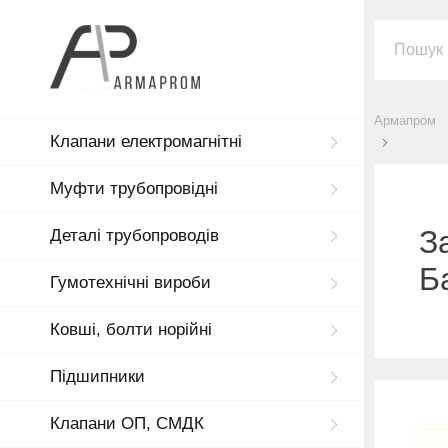
Армапром
Клапани електромагнітні
Муфти трубопровідні
З
Деталі трубопроводів
Б
Гумотехнічні вироби
Ковші, болти норійні
Підшипники
Клапани ОП, СМДК