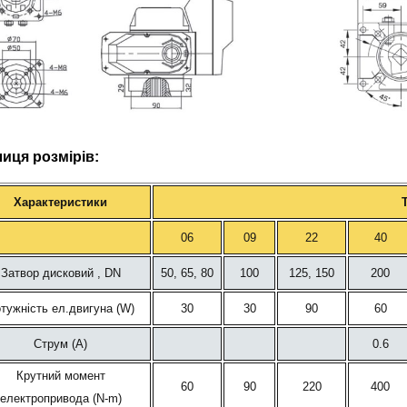
иця розмірів:
Характеристики
06
09
22
40
Затвор дисковий , DN
50, 65, 80
100
125, 150
200
тужність ел.двигуна (W)
30
30
90
60
Струм (А)
0.6
Крутний момент
60
90
220
400
електропривода (N-m)