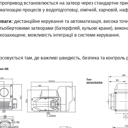
тропривод встановлюється на затвор через стандартне приє
матизацію процесів у водопідготовці, хімічній, харчовій, наф
еваги:
дистанційне керування та автоматизація, висока точні
тьобертовими затворами (батерфляй, кульові крани), вико
хозахищене, можливість інтеграції в системи керування.
осовується там, де важливі швидкість, безпека та контроль