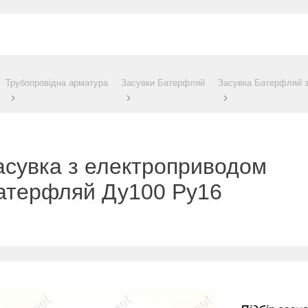
Трубопровідна арматура
Засувки Батерфляй
Засувка Батерфляй 
асувка з електроприводом
атерфляй Ду100 Ру16