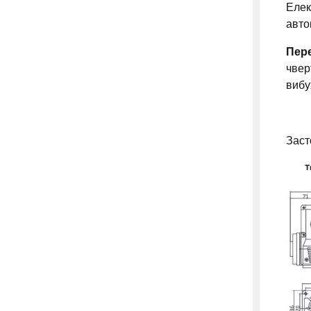
Елек
авто
Пер
чвер
вибу
Заст