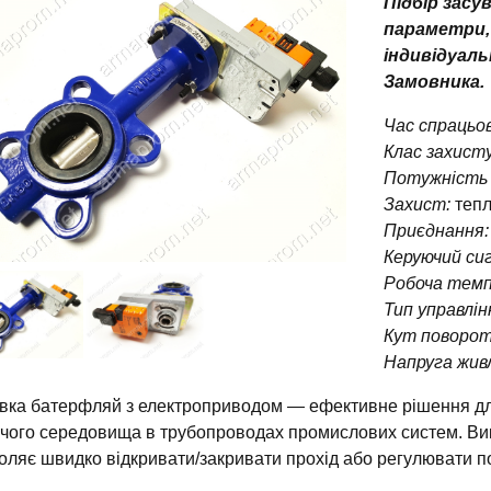
Підбір засу
параметри,
індивідуаль
Замовника.
Час спрацьов
Клас захисту
Потужність 
Захист:
тепл
Приєднання:
Керуючий си
Робоча тем
Тип управлін
Кут поворот
Напруга жив
вка батерфляй з електроприводом — ефективне рішення для
чого середовища в трубопроводах промислових систем. Ви
оляє швидко відкривати/закривати прохід або регулювати пот