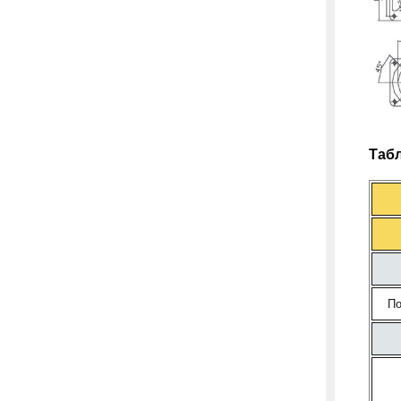
Табл
По