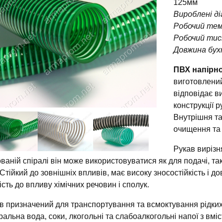
125мм
Вироблені ді
Робочий тем
Робочий тис
Довжина бух
ПВХ напірн
виготовлений
відповідає в
конструкції 
Внутрішня та
очищення та 
Рукав вирізн
ваній спіралі він може використовуватися як для подачі, так
 Стійкий до зовнішніх впливів, має високу зносостійкість і 
кість до впливу хімічних речовин і сполук.
в призначений для транспортування та всмоктування рідких х
ральна вода, соки, лкогольні та слабоалкогольні напої з вмі