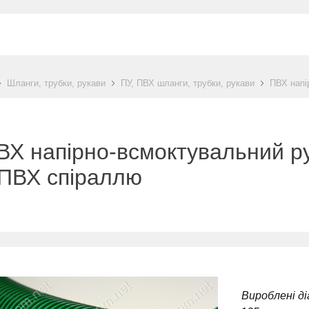
Шланги, трубки, рукави
ПУ, ПВХ шланги, трубки, рукави
ПВХ напі
ВХ напірно-всмоктувальний р
 ПВХ спіраллю
Вироблені д