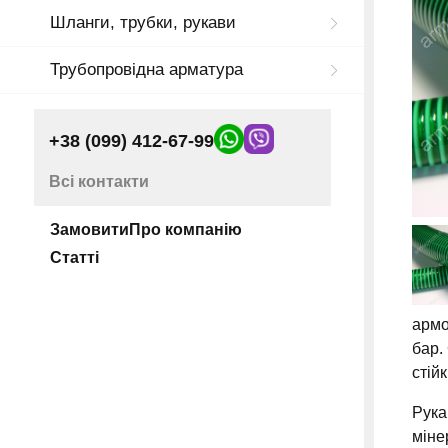
Шланги, трубки, рукави
Трубопровідна арматура
+38 (099) 412-67-99
Всі контакти
Замовити
Про компанію
Статті
армо
бар.
стій
Рука
міне