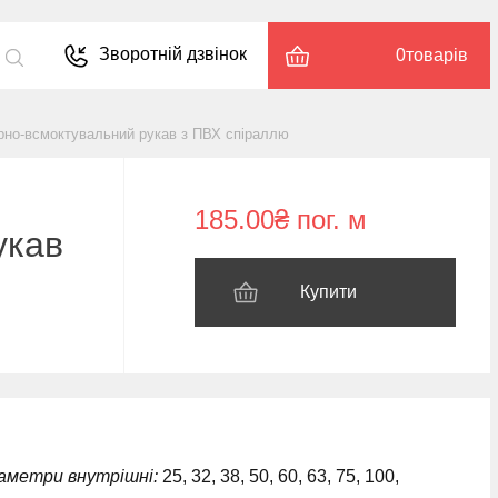
Зворотній дзвінок
0
товарів
рно-всмоктувальний рукав з ПВХ спіраллю
185.00₴ пог. м
укав
Купити
іаметри внутрішні:
25, 32, 38, 50, 60, 63, 75, 100,