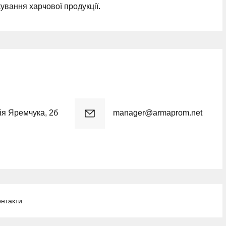
ування харчової продукції.
рія Яремчука, 2б
manager@armaprom.net
онтакти