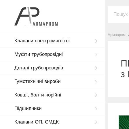
Армапром
Клапани електромагнітні
Муфти трубопровідні
П
Деталі трубопроводів
з
Гумотехнічні вироби
Ковші, болти норійні
Підшипники
Клапани ОП, СМДК