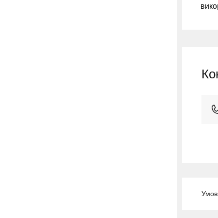
вико
Ко
Умов