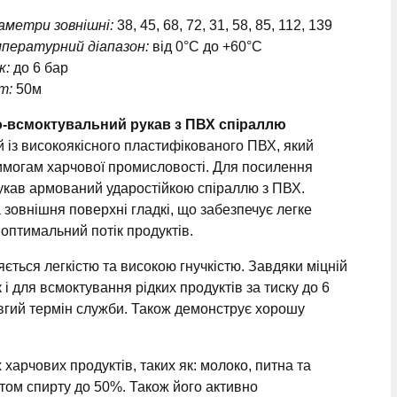
аметри зовнішні:
38, 45, 68, 72, 31, 58, 85, 112, 139
пературний діапазон:
від 0°C до +60°C
к:
до 6 бар
т:
50м
о-всмоктувальний рукав з ПВХ спіраллю
 із високоякісного пластифікованого ПВХ, який
имогам харчової промисловості. Для посилення
рукав армований ударостійкою спіраллю з ПВХ.
 зовнішня поверхні гладкі, що забезпечує легке
оптимальний потік продуктів.
яється легкістю та високою гнучкістю. Завдяки міцній
 і для всмоктування рідких продуктів за тиску до 6
довгий термін служби. Також демонструє хорошу
арчових продуктів, таких як: молоко, питна та
стом спирту до 50%. Також його активно