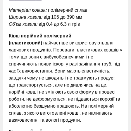
Матеріал ковша:
полімерний сплав
Ширина ковша:
від 105 до 390 мм
Об'єм ковша:
від 0,4 до 6,3 літрів
Ківш норійний полімерний
(пластиковий)
найчастіше використовують для
харчових продуктів. Переваги пластикових ковшів у
тому, що вони є вибухобезпечними і не
спричиняють появи іскор, у разі зачіпання труб, під
час їх використання. Вони мають еластичність,
завдяки чому не шкодять і не травмують продукт,
що транспортується, але не дивлячись на це,
норійні ковші не змінюють свою форму в процесі
роботи, не деформуються, не піддаються корозії та
абсолютно безшумно працюють. На полімерний
сплав, з якого виготовлені ковші, не налипають
важковисипні та вологі продукти.