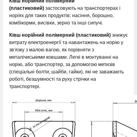
Ківш норійний полімерний
(пластиковий)
застосовують на транспортерах і
норіях для таких продуктів: насіння, борошно,
комбікорми, висівки, зерно та інші сипучі.
Ківш норійний полімерний (пластиковий)
знижує
витрату електроенергії та навантажень на норію у
зв'язку з малою вагою, як порівняти з
металічиськими ковшами. Легкі в монтуванні на
норію, або транспортер, за допомогою метизів
(спеціальні болти, шайби, гайки), які не заважають
роботі, безшумності та руху стрічки на
транспортері.