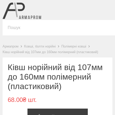
Армапром
Ковші, болти норійні
Полімерні ковші
Ківш норійний від 107мм до 160мм полімерний (пластиковий)
Ківш норійний від 107мм
до 160мм полімерний
(пластиковий)
68.00₴ шт.