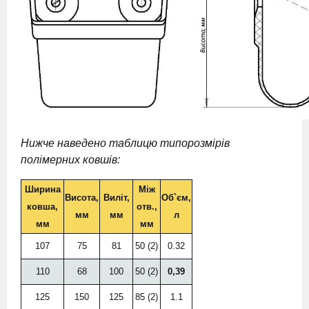
Нижче наведено таблицю типорозмірів
полімерних ковшів:
Ширина
Між
Висота,
Виліт,
Об`єм,
ковша,
отв.,
мм
мм
л
мм
мм
107
75
81
50 (2)
0.32
110
68
100
50 (2)
0,39
125
150
125
85 (2)
1.1