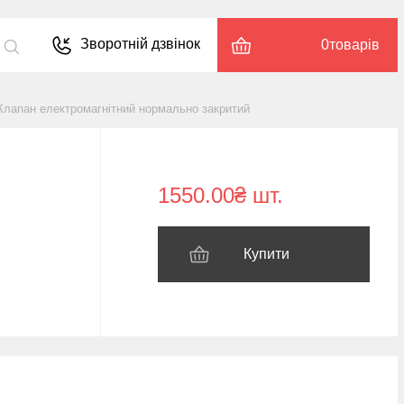
Зворотній дзвінок
0
товарів
 Клапан електромагнітний нормально закритий
1550.00₴ шт.
Купити