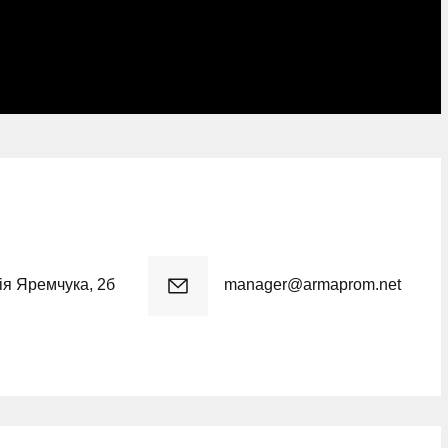
рія Яремчука, 2б
manager@armaprom.net