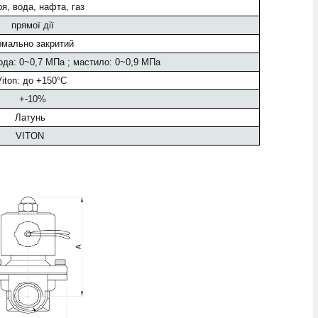
ря, вода, нафта, газ
прямої дії
рмально закритий
вода: 0~0,7 МПа ; мастило: 0~0,9 МПа
Viton: до +150°C
+-10%
Латунь
VITON