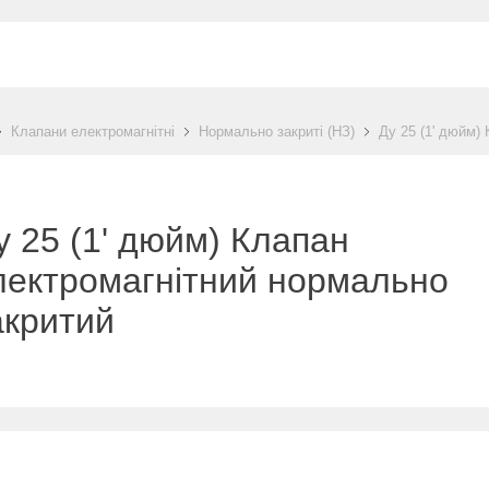
Клапани електромагнітні
Нормально закриті (НЗ)
Ду 25 (1' дюйм)
у 25 (1' дюйм) Клапан
лектромагнітний нормально
акритий