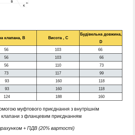
Будівельна довжина,
а клапана, B
Висота , C
D
56
103
66
56
103
66
56
110
73
73
117
99
93
160
118
93
160
118
124
188
160
омогою муфтового приєднання з внутрішнім
ні клапани з фланцевим приєднанням
розрахунком + ПДВ (20% вартості)