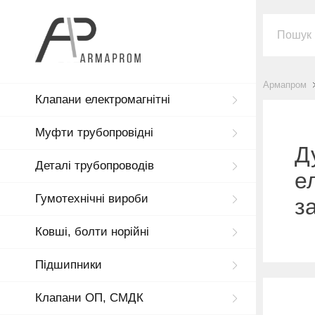
Армапром
Клапани електромагнітні
Муфти трубопровідні
Д
Деталі трубопроводів
е
Гумотехнічні вироби
з
Ковші, болти норійні
Підшипники
Клапани ОП, СМДК