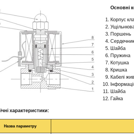
Основні 
Корпус кл
Ущільнюва
Поршень
Сердечни
Шайба
Пружина
Котушка
Кришка
Кабелі жи
Інформаці
Шайба
Гайка
ічні характеристики:
Назва параметру