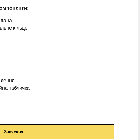
компоненти:
апана
льне кільце
к
влення
йна табличка
Значення