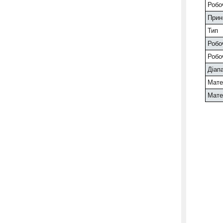
Робо
Принц
Тип
Робоч
Робо
Діапа
Матер
Мате