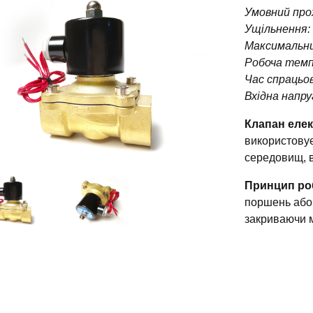
Умовний про
Ущільнення:
Максимальн
Робоча тем
Час спрацьо
Вхідна напру
Клапан елек
використовує
середовищ, в
Принцип ро
поршень або 
закриваючи м