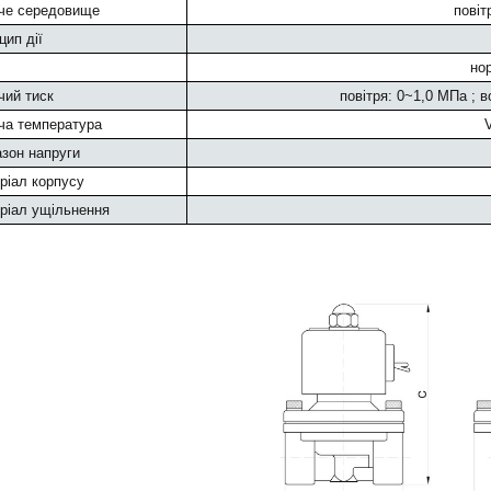
че середовище
повіт
ип дії
но
ий тиск
повітря: 0~1,0 МПа ; 
ча температура
зон напруги
іал корпусу
ріал ущільнення