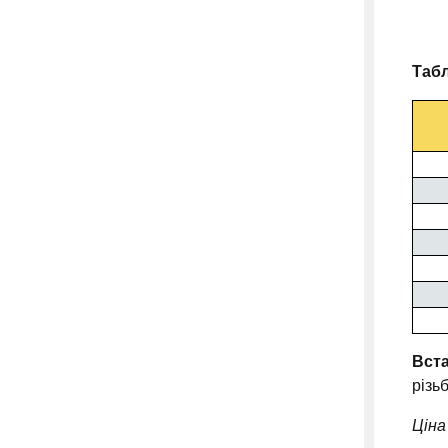
Табл
Вст
різь
Ціна