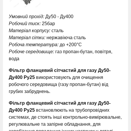
Умовний прохід:
Ду50 - Ду400
Робочий тиск:
25бар
Матеріал корпусу:
сталь
Матеріал сітки:
нержавіюча сталь
Робоча температура:
до +200°С
Робоче середовище:
газ пропан-бутан, повітря,
вода
Фільтр фланцевий сітчастий для газу Ду50-
Ду400 Ру25
використовують для очищення
робочого середовища (газу пропан-бутан) від
грубих забруднень.
Фільтр фланцевий сітчастий для газу Ду50-
Ду400 Ру25
встановлюють на трубопровідних
системах, де стоять інші контрольно-вимірювальне,
регулювальне та запірне обладнання, для