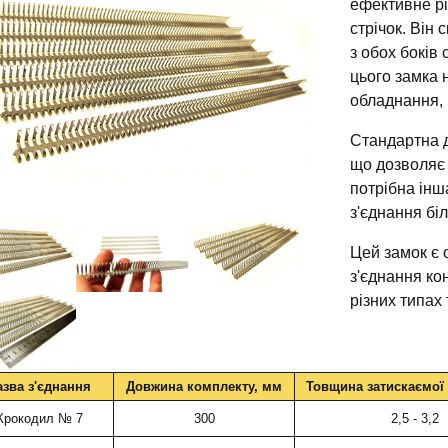
ефективне р
стрічок. Він 
з обох боків 
цього замка 
обладнання, 
Стандартна 
що дозволяє 
потрібна інш
з'єднання бі
Цей замок є 
з'єднання ко
різних типах
азва з'єднання
Довжина комплекту, мм
Товщина затискаємої 
Крокодил № 7
300
2,5 - 3,2