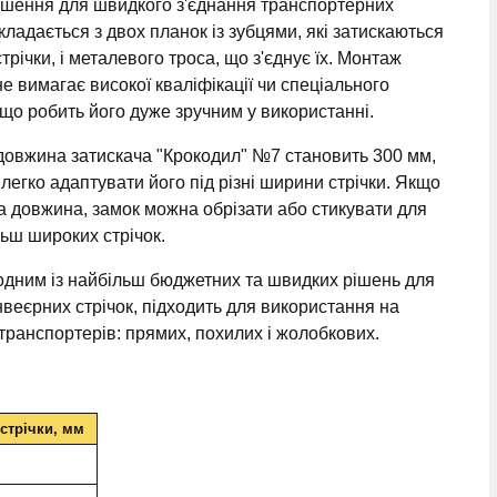
ішення для швидкого з'єднання транспортерних
складається з двох планок із зубцями, які затискаються
стрічки, і металевого троса, що з'єднує їх. Монтаж
не вимагає високої кваліфікації чи спеціального
що робить його дуже зручним у використанні.
довжина затискача "Крокодил" №7 становить 300 мм,
легко адаптувати його під різні ширини стрічки. Якщо
а довжина, замок можна обрізати або стикувати для
льш широких стрічок.
одним із найбільш бюджетних та швидких рішень для
нвеєрних стрічок, підходить для використання на
 транспортерів: прямих, похилих і жолобкових.
стрічки, мм