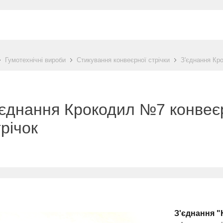
Гумотехнічні вироби
Стикування конвеєрної стрічки
З'єднання Кр
'єднання Крокодил №7 конвеє
трічок
З'єднання "