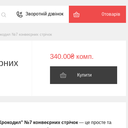
Зворотній дзвінок
0
товарів
окодил №7 конвеєрних стрічок
340.00₴ комп.
рних
Купити
Крокодил" №7 конвеєрних стрічок
— це просте та