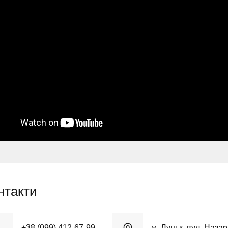
нтакти
+38 (099) 412-67-99
м. Луцьк, вул. Наза