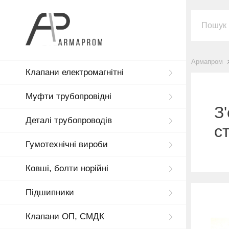
Армапром
Клапани електромагнітні
Муфти трубопровідні
З
Деталі трубопроводів
с
Гумотехнічні вироби
Ковші, болти норійні
Підшипники
Клапани ОП, СМДК