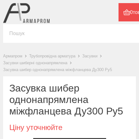
0
то
Армапром
Трубопровідна арматура
Засувки
Засувки шиберні однонапрямлена
Засувка шибер однонапрямлена міжфланцева Ду300 Ру5
Засувка шибер
однонапрямлена
міжфланцева Ду300 Ру5
Ціну уточнюйте