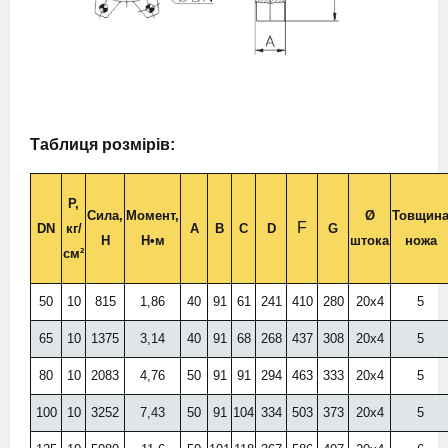
Таблиця розмірів:
P,
Сила,
Момент,
Ø
Товщин
F
DN
кг/
A
B
C
D
G
H
H•м
штока
ножа
см²
50
10
815
1,86
40
91
61
241
410
280
20х4
5
65
10
1375
3,14
40
91
68
268
437
308
20х4
5
80
10
2083
4,76
50
91
91
294
463
333
20х4
5
100
10
3252
7,43
50
91
104
334
503
373
20х4
5