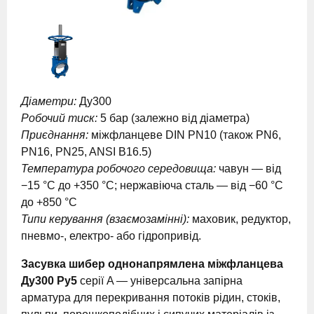
Діаметри:
Ду300
Робочий тиск:
5 бар (залежно від діаметра)
Приєднання:
міжфланцеве DIN PN10 (також PN6,
PN16, PN25, ANSI B16.5)
Температура робочого середовища:
чавун — від
−15 °C до +350 °C; нержавіюча сталь — від −60 °C
до +850 °C
Типи керування (взаємозамінні):
маховик, редуктор,
пневмо-, електро- або гідропривід.
Засувка шибер однонапрямлена міжфланцева
Ду300 Ру5
серії A — універсальна запірна
арматура для перекривання потоків рідин, стоків,