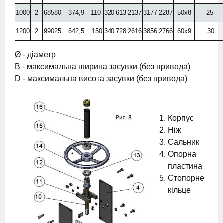
1000
2
68580
374,9
110
320
613
2137
3177
2287
50х8
25
1200
2
99025
642,5
150
340
728
2616
3856
2766
60х9
30
Ø - діаметр
B - максимальна ширина засувки (без привода)
D - максимальна висота засувки (без привода)
Корпус
Ніж
Сальник
Опорна
пластина
Стопорне
кільце