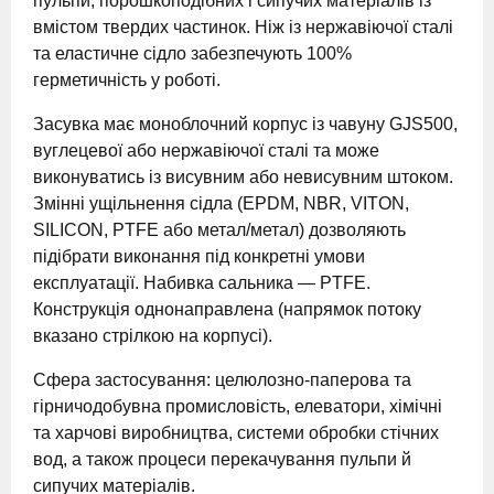
пульпи, порошкоподібних і сипучих матеріалів із
вмістом твердих частинок. Ніж із нержавіючої сталі
та еластичне сідло забезпечують 100%
герметичність у роботі.
Засувка має моноблочний корпус із чавуну GJS500,
вуглецевої або нержавіючої сталі та може
виконуватись із висувним або невисувним штоком.
Змінні ущільнення сідла (EPDM, NBR, VITON,
SILICON, PTFE або метал/метал) дозволяють
підібрати виконання під конкретні умови
експлуатації. Набивка сальника — PTFE.
Конструкція однонаправлена (напрямок потоку
вказано стрілкою на корпусі).
Сфера застосування: целюлозно-паперова та
гірничодобувна промисловість, елеватори, хімічні
та харчові виробництва, системи обробки стічних
вод, а також процеси перекачування пульпи й
сипучих матеріалів.