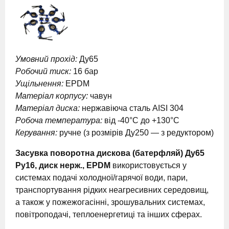
Умовний прохід:
Ду65
Робочий тиск:
16 бар
Ущільнення:
EPDM
Матеріал корпусу:
чавун
Матеріал диска:
нержавіюча сталь AISI 304
Робоча температура:
від -40°C до +130°C
Керування:
ручне (з розмірів Ду250 — з редуктором)
Засувка поворотна дискова (батерфляй) Ду65
Ру16, диск нерж., EPDM
використовується у
системах подачі холодної/гарячої води, пари,
транспортування рідких неагресивних середовищ,
а також у пожежогасінні, зрошувальних системах,
повітроподачі, теплоенергетиці та інших сферах.