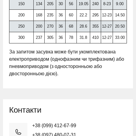
150
134
205
30
56
19.05
240
8-23
9.00
200
168
235
36
60
22.2
295
12-23
14.50
250
200
270
36
68
28.6
355
12-27
20.50
300
237
305
36
78
31.8
410
12-27
33.00
За запитом засувка може бути укомплектована
електроприводом (однофазним чи трифазним) або
пневмоприводом (з односторонньою або
двосторонньою дією).
Контакти
+38 (099) 412-67-99
+38 (097) 480-07-31