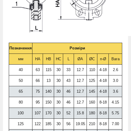
Позначення
Розміри
мм
HA
HB
HC
L
ØA
ØC
n-Ø
Вага
40
63
115
30
33
12.7
110
4-18
2.6
50
66
13
30
43
12.7
125
4-18
3.0
65
75
140
30
46
12.7
145
4-18
3.6
80
95
150
30
46
12.7
160
8-18
4.15
100
107
170
30
52
15.8
180
8-18
5.75
125
122
185
30
56
19.05
210
8-18
7.00