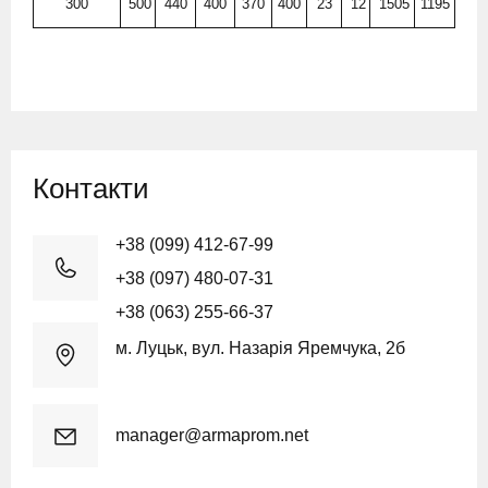
300
500
440
400
370
400
23
12
1505
1195
Контакти
+38 (099) 412-67-99
+38 (097) 480-07-31
+38 (063) 255-66-37
м. Луцьк, вул. Назарія Яремчука, 2б
manager@armaprom.net