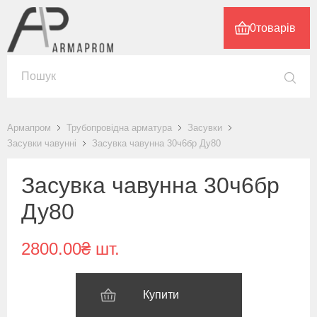
0
товарів
Армапром
Трубопровідна арматура
Засувки
Засувки чавунні
Засувка чавунна 30ч6бр Ду80
Засувка чавунна 30ч6бр
Ду80
2800.00₴ шт.
Купити