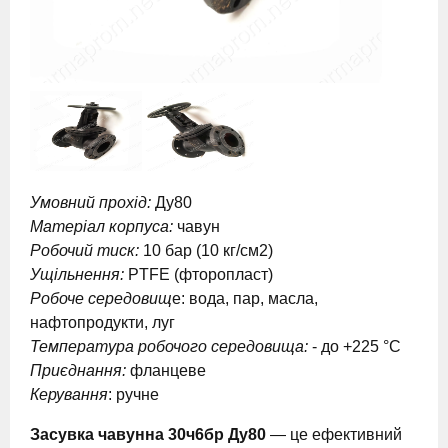
Умовний прохід:
Ду80
Матеріал корпуса:
чавун
Робочий тиск:
10 бар (10 кг/см2)
Ущільнення:
PTFE (фторопласт)
Робоче середовищ
е: вода, пар, масла,
нафтопродукти, луг
Температура робочого середовища:
- до +225 °C
Приєднання:
фланцеве
Керування
: ручне
Засувка чавунна 30ч6бр Ду80
— це ефективний