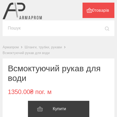
0
товарів
Армапром
Шланги, трубки, рукави
Всмоктуючий рукав для води
Всмоктуючий рукав для
води
1350.00₴ пог. м
Купити