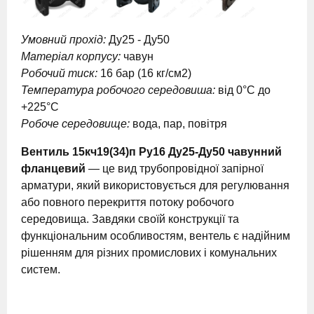
Умовний прохід:
Ду25 - Ду50
Матеріал корпусу:
чавун
Робочий тиск:
16 бар (16 кг/см2)
Температура робочого середовиша:
від 0°С до
+225°С
Робоче середовище:
вода, пар, повітря
Вентиль 15кч19(34)п Ру16 Ду25-Ду50 чавунний
фланцевий
— це вид трубопровідної запірної
арматури, який використовується для регулювання
або повного перекриття потоку робочого
середовища. Завдяки своїй конструкції та
функціональним особливостям, вентель є надійним
рішенням для різних промислових і комунальних
систем.