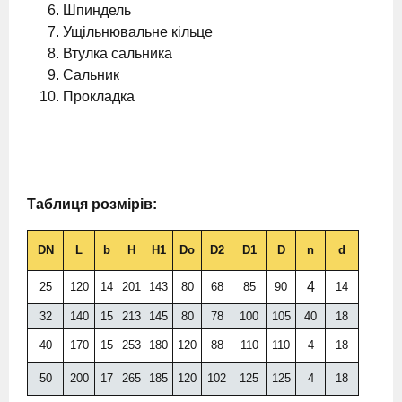
Шпиндель
Ущільнювальне кільце
Втулка сальника
Сальник
Прокладка
Таблиця розмірів:
DN
L
b
H
H1
Do
D2
D1
D
n
d
4
25
120
14
201
143
80
68
85
90
14
32
140
15
213
145
80
78
100
105
40
18
40
170
15
253
180
120
88
110
110
4
18
50
200
17
265
185
120
102
125
125
4
18