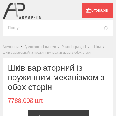
0
товарів
Армапром
Гумотехнічні вироби
Ремені привідні
Шківи
Шків варіаторний із пружинним механізмом з обох сторін
Шків варіаторний із
пружинним механізмом з
обох сторін
7788.00₴ шт.