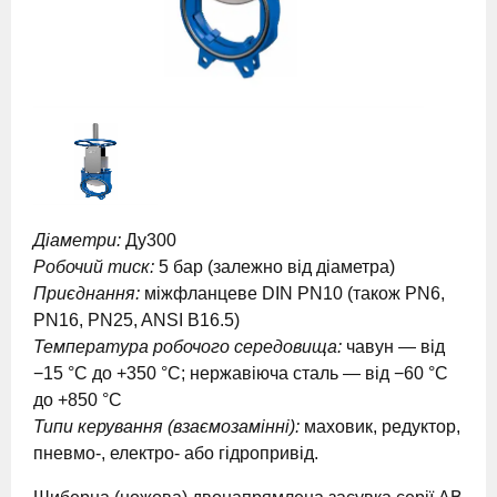
Діаметри:
Ду300
Робочий тиск:
5 бар (залежно від діаметра)
Приєднання:
міжфланцеве DIN PN10 (також PN6,
PN16, PN25, ANSI B16.5)
Температура робочого середовища:
чавун — від
−15 °C до +350 °C; нержавіюча сталь — від −60 °C
до +850 °C
Типи керування (взаємозамінні):
маховик, редуктор,
пневмо-, електро- або гідропривід.