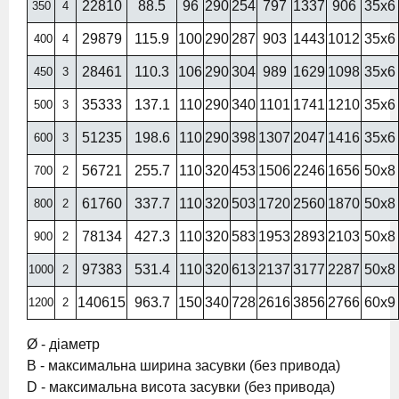
22810
88.5
96
290
254
797
1337
906
35х6
350
4
29879
115.9
100
290
287
903
1443
1012
35х6
400
4
28461
110.3
106
290
304
989
1629
1098
35х6
450
3
35333
137.1
110
290
340
1101
1741
1210
35х6
500
3
51235
198.6
110
290
398
1307
2047
1416
35х6
600
3
56721
255.7
110
320
453
1506
2246
1656
50х8
700
2
61760
337.7
110
320
503
1720
2560
1870
50х8
800
2
78134
427.3
110
320
583
1953
2893
2103
50х8
900
2
97383
531.4
110
320
613
2137
3177
2287
50х8
1000
2
140615
963.7
150
340
728
2616
3856
2766
60х9
1200
2
Ø - діаметр
B - максимальна ширина засувки (без привода)
D - максимальна висота засувки (без привода)