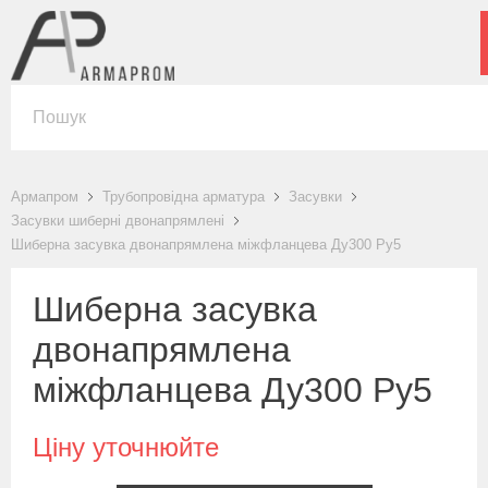
Армапром
Трубопровідна арматура
Засувки
Засувки шиберні двонапрямлені
Шиберна засувка двонапрямлена міжфланцева Ду300 Ру5
Шиберна засувка
двонапрямлена
міжфланцева Ду300 Ру5
Ціну уточнюйте