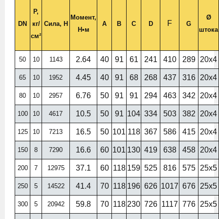
P,
Момент,
Ø
F
DN
кг/
Сила, H
A
B
C
D
G
H•м
штока
см²
2.64
40
91
61
241
410
289
20х4
50
10
1143
4.45
40
91
68
268
437
316
20х4
65
10
1952
6.76
50
91
91
294
463
342
20х4
80
10
2957
10.5
50
91
104
334
503
382
20х4
100
10
4617
16.5
50
101
118
367
586
415
20х4
125
10
7213
16.6
60
101
130
419
638
458
20х4
150
8
7290
37.1
60
118
159
525
816
575
25х5
200
7
12975
41.4
70
118
196
626
1017
676
25х5
250
5
14522
59.8
70
118
230
726
1117
776
25х5
300
5
20942