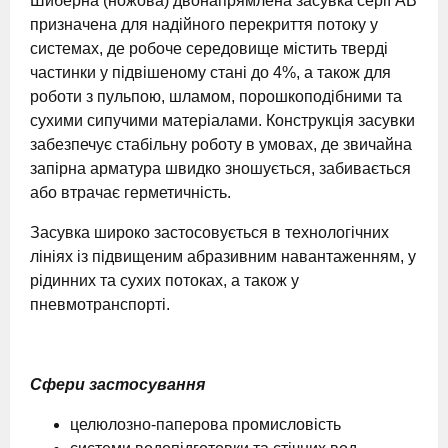
Шиберна (ножова) двонапрямлена засувка серії AB
призначена для надійного перекриття потоку у
системах, де робоче середовище містить тверді
частинки у підвішеному стані до 4%, а також для
роботи з пульпою, шламом, порошкоподібними та
сухими сипучими матеріалами. Конструкція засувки
забезпечує стабільну роботу в умовах, де звичайна
запірна арматура швидко зношується, забивається
або втрачає герметичність.
Засувка широко застосовується в технологічних
лініях із підвищеним абразивним навантаженням, у
рідинних та сухих потоках, а також у
пневмотранспорті.
Сфери застосування
целюлозно-паперова промисловість