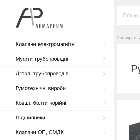
Армапром
Клапани електромагнітні
Муфти трубопровідні
Р
Деталі трубопроводів
Гумотехнічні вироби
Ковші, болти норійні
Підшипники
Клапани ОП, СМДК