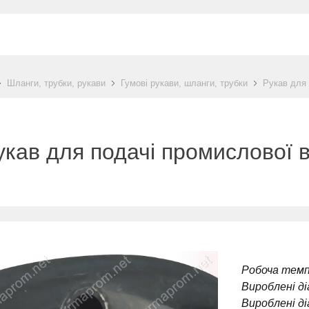
Шланги, трубки, рукави
Гумові рукави, шланги, трубки
Рукав для 
укав для подачі промислової 
Робоча тем
Вироблені д
Вироблені ді