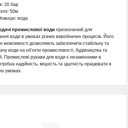
к:
20 бар
хті:
50м
довище:
вода
одачі промислової води
призначений для
ння води в умовах різних виробничих процесів. Його
і можливості дозволяють забезпечити стабільну та
ачу води на об'єкти промисловості, будівництва та
й. Промислові рукави для води є незамінними в
трібна надійність, міцність та здатність працювати в
их умовах.