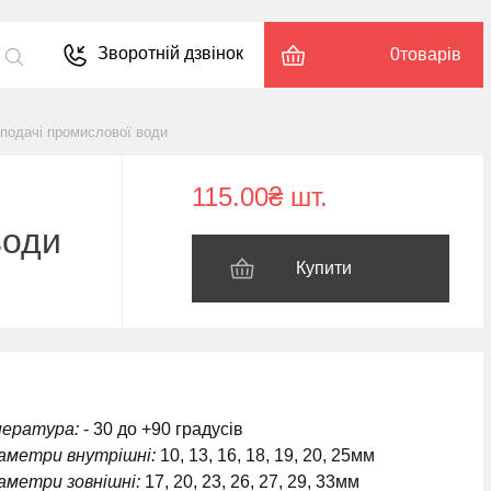
Зворотній дзвінок
0
товарів
подачі промислової води
115.00₴ шт.
води
Купити
пература:
- 30 до +90 градусів
іаметри внутрішні:
10, 13, 16, 18, 19, 20, 25мм
аметри зовнішні:
17, 20, 23, 26, 27, 29, 33мм