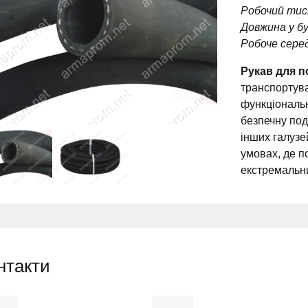
Робочий тис
Довжина у бу
Робоче сере
Рукав для п
транспортува
функціональн
безпечну под
інших галузе
умовах, де по
екстремальн
нтакти