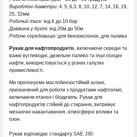
Вироблені діаметри:
4, 5, 6,3, 8, 10, 12, 7, 14, 16, 19,
25, 32мм
Робочий тиск:
від 6 до 10 бар
Довжина у бухті:
від
20м до 50м
Робоче середовище:
для бензоколонок, для палива
Рукав для нафтопродукті
в, включаючи середні та
важкі вуглеводні, дизельне паливо та інші похідні
нафти, використовується у різних галузях
промисловості.
Ми пропонуємо маслобензостійкий шланг,
призначений для роботи з продуктами нафтохімії,
включаючи етанол і біодизель. Рукав для
нафтопродуктів стійкий до стирання, витримує
механічні навантаження, атмосферні впливи та
озон.
Рукав відповідає стандарту SAE J30.