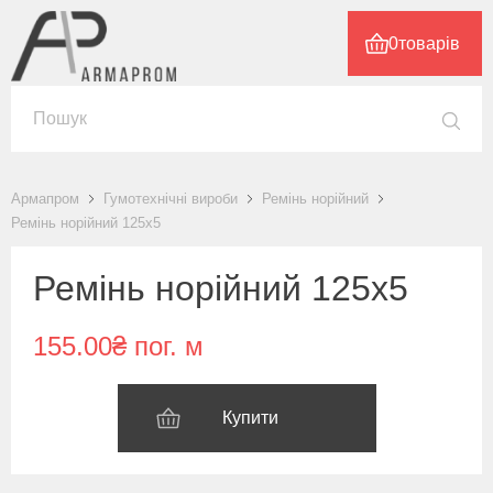
0
товарів
Армапром
Гумотехнічні вироби
Ремінь норійний
Ремінь норійний 125х5
Ремінь норійний 125х5
155.00₴ пог. м
Купити