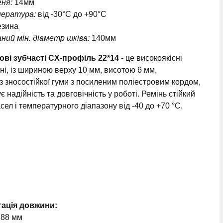
ня:
14мм
пература:
від -30°C до +90°C
зина
ний мін. діаметр шківа:
140мм
ові зубчасті CX-профіль 22*14 -
це високоякісні
ні, із шириною верху 10 мм, висотою 6 мм,
із зносостійкої гуми з посиленим поліестровим кордом,
 надійність та довговічність у роботі. Ремінь стійкий
сел і температурного діапазону від -40 до +70 °C.
тація довжини:
+ 88 мм