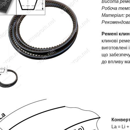
Висота реме
Робоча тем
Матеріал:
ре
Рекомендова
Ремені клин
клинові реме
виготовлені 
що забезпечує
до впливу ма
Конвер
La = Li 