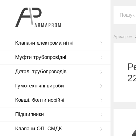
Армапром
Клапани електромагнітні
Муфти трубопровідні
Р
Деталі трубопроводів
2
Гумотехнічні вироби
Ковші, болти норійні
Підшипники
Клапани ОП, СМДК