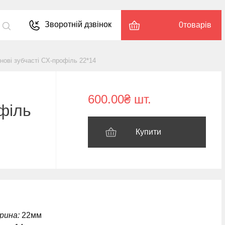
Зворотній дзвінок
0
товарів
нові зубчасті CX-профіль 22*14
600.00₴ шт.
філь
Купити
рина:
22мм