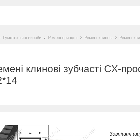
Гумотехнічні вироби
Ремені привідні
Ремені клинові
Ремені кли
емені клинові зубчасті CX-про
2*14
Зовнішня ши