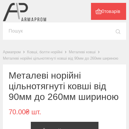
0
товарів
Армапром
Ковші, болти норійні
Металеві ковші
Металеві норійні цільнотягнуті ковші від 90мм до 260мм шириною
Металеві норійні
цільнотягнуті ковші від
90мм до 260мм шириною
70.00₴ шт.