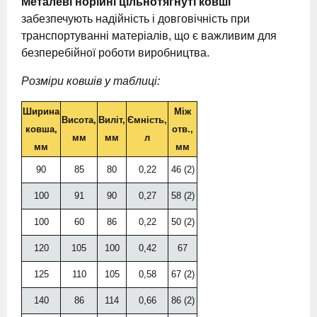
Металеві норійні цільнотягнуті ковші
забезпечують надійність і довговічність при
транспортуванні матеріалів, що є важливим для
безперебійної роботи виробництва.
Розміри ковшів у таблиці:
Ширина
Між
Висота,
Виліт,
Ємність,
ковша,
отв.,
мм
мм
л
мм
мм
90
85
80
0,22
46 (2)
100
91
90
0,27
58 (2)
100
60
86
0,22
50 (2)
120
105
100
0,42
67
125
110
105
0,58
67 (2)
140
86
114
0,66
86 (2)