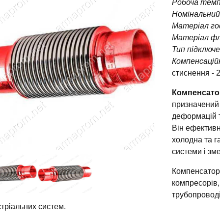
Робоча тем
Номінальний
Матеріал го
Матеріал фл
Тип підключе
Компенсацій
стиснення - 
Компенсато
призначений 
деформацій т
Він ефектив
холодна та г
системи і зм
Компенсатор
компресорів,
трубопроводі
стріальних систем.