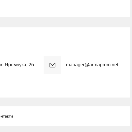
рія Яремчука, 2б
manager@armaprom.net
онтакти