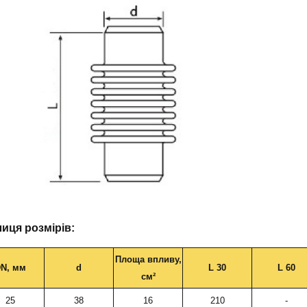
иця розмірів:
Площа впливу,
N, мм
d
L 30
L 60
см²
25
38
16
210
-