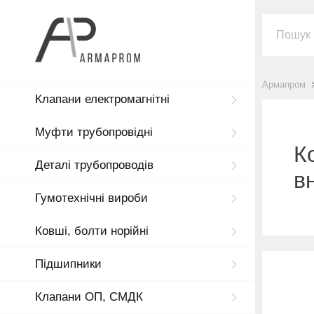
Армапром
Клапани електромагнітні
Муфти трубопровідні
К
Деталі трубопроводів
в
Гумотехнічні вироби
Ковші, болти норійні
Підшипники
Клапани ОП, СМДК