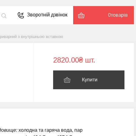
Зворотній дзвінок
0
товарів
риварний з внутрішньою вставкою
2820.00₴ шт.
Купити
довище:
холодна та гаряча вода, пар