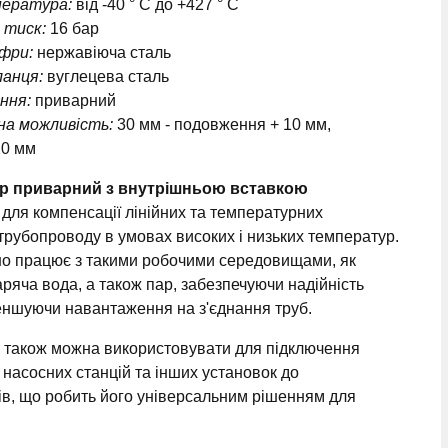
пература:
від -40 ° C до +427 ° C
 тиск:
16 бар
фри:
нержавіюча сталь
анця:
вуглецева сталь
ння:
приварний
на можливість:
30 мм - подовження + 10 мм,
20 мм
р приварний з внутрішньою вставкою
для компенсації лінійних та температурних
рубопроводу в умовах високих і низьких температур.
но працює з такими робочими середовищами, як
аряча вода, а також пар, забезпечуючи надійність
еншуючи навантаження на з'єднання труб.
 також можна використовувати для підключення
 насосних станцій та інших установок до
в, що робить його універсальним рішенням для