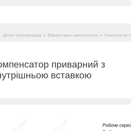
Деталі трубопроводів
Вібровставки, компенсатори
Компенсатор п
омпенсатор приварний з
нутрішньою вставкою
Робоче сере