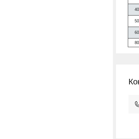
40
50
60
80
Ко