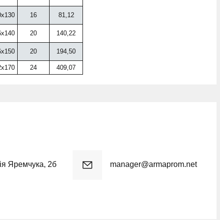
x130
16
81,12
x140
20
140,22
x150
20
194,50
x170
24
409,07
рія Яремчука, 2б
manager@armaprom.net