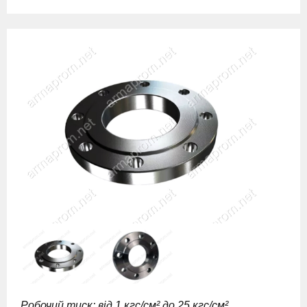
Робочий тиск: від 1 кгс/см² до 25 кгс/см²