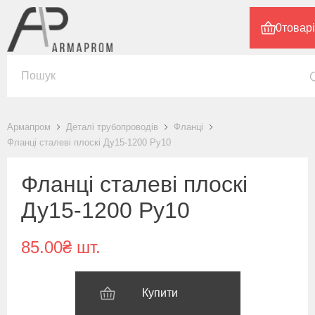
0
товар
Армапром
Деталі трубопроводів
Фланці
Фланці сталеві плоскі Ду15-1200 Ру10
Фланці сталеві плоскі
Ду15-1200 Ру10
85.00₴ шт.
Купити