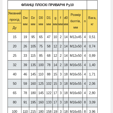
ФЛАНЦІ ПЛОСКІ ПРИВАРНІ Ру10
Умовний
Розмір
Dw
Dz
D0
D1
g
f
d0
Вага,
прохід
болтів,
n
мм
мм
мм
мм
мм
мм
мм
кг
мм
Ду
15
19
95
65
47
10
2
14
М12x45
4
0,51
20
26
105
75
58
12
2
14
М12x50
4
0,74
25
33
115
85
68
12
2
14
М12x50
4
0,89
32
39
135
100
78
14
2
18
М16x55
4
1,40
40
46
145
110
88
15
3
18
М16x55
4
1,71
50
59
160
125
102
15
3
18
М16x55
4
2,06
65
78
180
145
122
17
3
18
М16x60
4
2,80
80
91
195
160
133
17
3
18
М16x60
8
3,09
100
110
215
180
158
19
3
18
М16x65
8
3,96