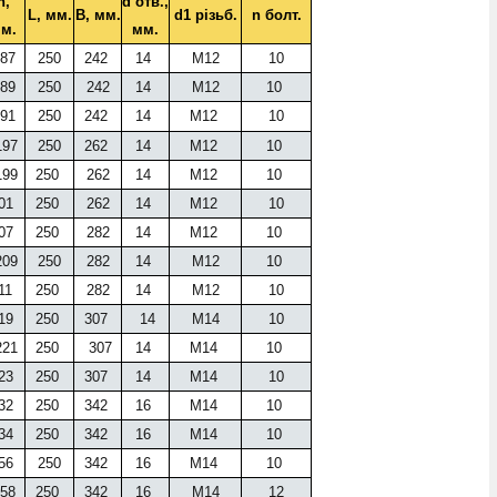
h,
d отв.,
L, мм.
B, мм.
d1 різьб.
n болт.
м.
мм.
87
250
242
14
М12
10
89
250
242
14
М12
10
91
250
242
14
М12
10
97
250
262
14
М12
10
99
250
262
14
М12
10
01
250
262
14
М12
10
07
250
282
14
М12
10
09
250
282
14
М12
10
11
250
282
14
М12
10
19
250
307
14
М14
10
21
250
307
14
М14
10
23
250
307
14
М14
10
32
250
342
16
М14
10
34
250
342
16
М14
10
56
250
342
16
М14
10
58
250
342
16
М14
12