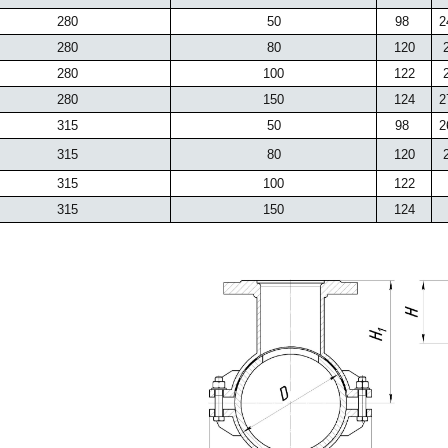
280
50
98
2
280
80
120
2
280
100
122
2
280
150
124
2
315
50
98
2
315
80
120
2
315
100
122
315
150
124