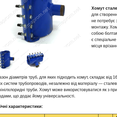
Хомут стал
для створенн
не потребує 
монтажу. Хом
собою болтам
є спеціальне
місця врізан
азон діаметрів труб, для яких підходить хомут, складає від
их систем трубопроводів, незалежно від матеріалу — сталеві,
вінілхлоридні труби. Хомут може використовуватися як з пр
одами, що додає йому універсальності.
ічні характеристики: