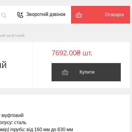
Зворотній дзвінок
0
товарів
вий муфтовий
7692.00₴ шт.
ий
Купити
:
муфтовий
рпусу:
сталь
мір) труби:
від 160 мм до 630 мм