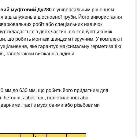
евий муфтовий Ду280
є універсальним рішенням
я відгалужень від основної труби. Його використання
зварювальних робіт або спеціальних навичок
ут складається з двох частин, які з'єднуються між
и, що робить монтаж швидким і зручним. У комплекті
 ущільнення, яке гарантує максимальну герметизацію
ня, запобігаючи витіканню рідини.
 160 мм до 630 мм, що робить його придатним для
 бетонні, азбестові, поліетиленові або
иварними, так і з муфтовими або різьбовими