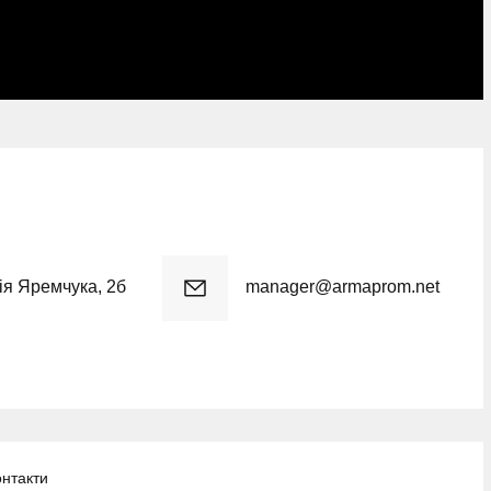
рія Яремчука, 2б
manager@armaprom.net
онтакти