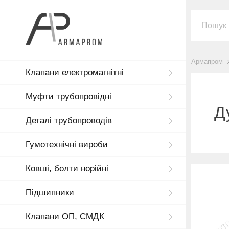
Армапром
Клапани електромагнітні
Муфти трубопровідні
Д
Деталі трубопроводів
Гумотехнічні вироби
Ковші, болти норійні
Підшипники
Клапани ОП, СМДК