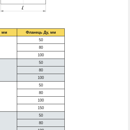
, мм
Фланець Ду, мм
50
80
100
50
80
100
50
80
100
150
50
80