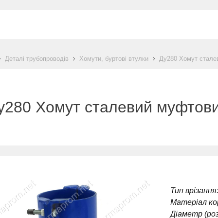
Деталі трубопроводів
Хомути, буртові втулки
Ду280 Хомут стале
у280 Хомут сталевий муфтов
Тип врізання
Матеріал ко
Діаметр (роз