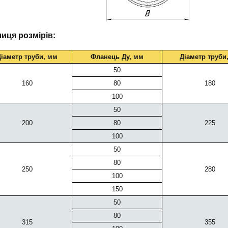
иця розмірів:
Діаметр труби, мм
Фланець Ду, мм
Діаметр труби
50
160
80
180
100
50
200
80
225
100
50
80
250
280
100
150
50
80
315
355