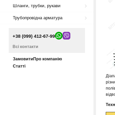
Шланги, трубки, рукави
Трубопровідна арматура
+38 (099) 412-67-99
Всі контакти
Замовити
Про компанію
Статті
Діап
різн
полі
відв
Техн