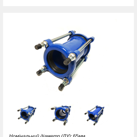
Номінальний діаметр (ДУ):
65мм