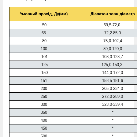
Умовний прохід, Ду(мм)
Діапазон зовн.діаметр
50
59,5-72,0
65
72,2-85,0
80
75,0-102,4
100
89,0-120,0
101
108,0-128,7
125
125,0-153,3
150
144,0-172,0
151
158,5-181,6
200
205,0-234,0
250
272,0-289,0
300
323,0-339,4
350
*
400
*
450
*
500
*