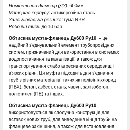
Номінальний діаметр (ДУ):
600мм
Матеріал корпусу:
антикорозійна сталь
Ущільнювальна резинка:
гума NBR
Робочий тиск:
до 10 бар
Обтискна муфта-фланець Ду600 Ру10
– це
надійний з'єднувальний елемент трубопровідних
систем, призначений для використання в системах
водопостачання та каналізації, а також для
транспортування слабо агресивних середовищ і
в'язких рідин. Ця муфта підходить для з'єднання
труб з різних матеріалів, таких як полівінілхлорид
(ПВХ), бетон, азбест, сталь, чавун, залізобетон,
поліетилен (ПЕ) та інших.
Обтискна муфта-фланець Ду600 Ру10
використовується як сполучна конструкція для
вставок нових труб, для виведення кінця труби на
фланцеве закінчення, а також для встановлення