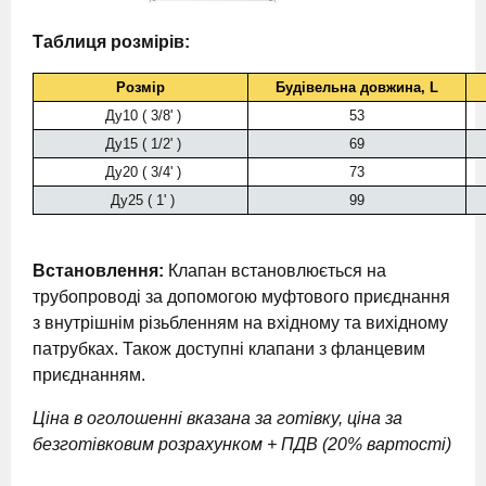
Таблиця розмірів:
Розмір
Будівельна довжина, L
Ду10 ( 3/8' )
53
Ду15 ( 1/2' )
69
Ду20 ( 3/4' )
73
Ду25 ( 1' )
99
Встановлення:
Клапан встановлюється на
трубопроводі за допомогою муфтового приєднання
з внутрішнім різьбленням на вхідному та вихідному
патрубках. Також доступні клапани з фланцевим
приєднанням.
Ціна в оголошенні вказана за готівку, ціна за
безготівковим розрахунком + ПДВ (20% вартості)