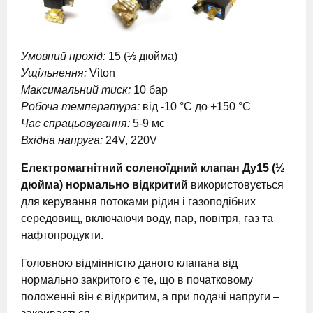
Умовний прохід:
15 (½ дюйма)
Ущільнення:
Viton
Максимальний тиск:
10 бар
Робоча температура:
від -10 °C до +150 °C
Час спрацьовування:
5-9 мс
Вхідна напруга:
24V, 220V
Електромагнітний соленоїдний клапан Ду15 (½
дюйма) нормально відкритий
використовується
для керування потоками рідин і газоподібних
середовищ, включаючи воду, пар, повітря, газ та
нафтопродукти.
Головною відмінністю даного клапана від
нормально закритого є те, що в початковому
положенні він є відкритим, а при подачі напруги –