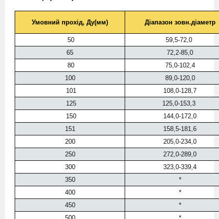
Умовний прохід, Ду(мм)
Діапазон зовн.діаметр
50
59,5-72,0
65
72,2-85,0
80
75,0-102,4
100
89,0-120,0
101
108,0-128,7
125
125,0-153,3
150
144,0-172,0
151
158,5-181,6
200
205,0-234,0
250
272,0-289,0
300
323,0-339,4
350
*
400
*
450
*
500
*