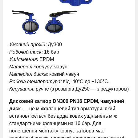
Умовний прохід:
Ду300
Робочий тиск:
16 бар
Ущільнення:
EPDM
Матеріал корпусу:
чавун
Матеріал диска:
ковкий чавун
Робоча температура:
від -40°C до +130°C.
Керування:
ручне (з розмірів Ду250 — з редуктором)
Дисковий затвор DN300 PN16 EPDM, чавунний
диск
— це міжфланцевий тип арматури, який
встановлюється без додаткових ущільнень між
стандартними фланцями на 16 бар. Для
полегшення монтажу корпус затвора має