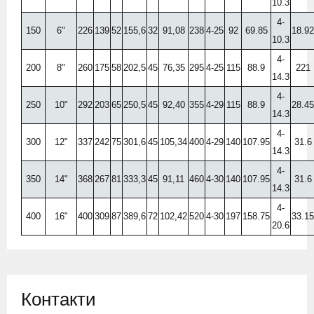
10.3
4-
150
6"
226
139
52
155,6
32
91,08
238
4-25
92
69.85
18.92
10.3
4-
200
8"
260
175
58
202,5
45
76,35
295
4-25
115
88.9
221
14.3
4-
250
10"
292
203
65
250,5
45
92,40
355
4-29
115
88.9
28.45
14.3
4-
300
12"
337
242
75
301,6
45
105,34
400
4-29
140
107.95
31.6
14.3
4-
350
14"
368
267
81
333,3
45
91,11
460
4-30
140
107.95
31.6
14.3
4-
400
16"
400
309
87
389,6
72
102,42
520
4-30
197
158.75
33.15
20.6
Контакти