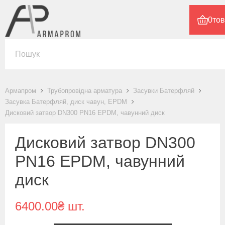
0
тов
Армапром
Трубопровідна арматура
Засувки Батерфляй
Засувка Батерфляй, диск чавун, EPDM
Дисковий затвор DN300 PN16 EPDM, чавунний диск
Дисковий затвор DN300
PN16 EPDM, чавунний
диск
6400.00₴ шт.