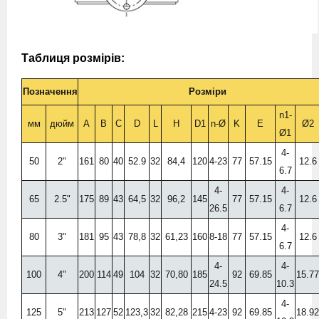
Таблиця розмірів:
Позначення
Розміри
n1-
мм
дюйм
A
B
C
D
L
H
D1
n-Ø
K
E
Ø2
Ø1
4-
50
2"
161
80
40
52.9
32
84,4
120
4-23
77
57.15
12.6
6.7
4-
4-
65
2.5"
175
89
43
64,5
32
96,2
145
77
57.15
12.6
26.5
6.7
4-
80
3"
181
95
43
78,8
32
61,23
160
8-18
77
57.15
12.6
6.7
4-
4-
100
4"
200
114
49
104
32
70,80
185
92
69.85
15.77
24.5
10.3
4-
125
5"
213
127
52
123,3
32
82,28
215
4-23
92
69.85
18.92