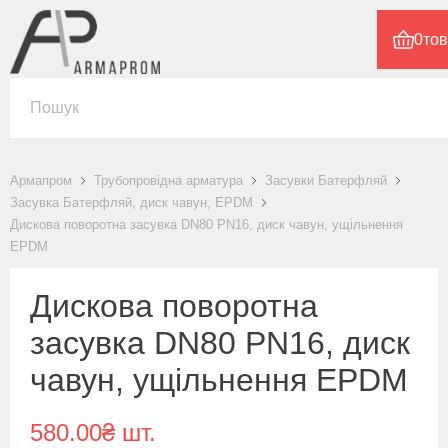
0
тов
Армапром
Трубопровідна арматура
Засувки Батерфляй
Засувка Батерфляй, диск чавун, EPDM
Дискова поворотна засувка DN80 PN16, диск чавун, ущільнення
EPDM
Дискова поворотна
засувка DN80 PN16, диск
чавун, ущільнення EPDM
580.00₴ шт.