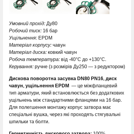
Умовний прохід:
Ду80
Робочий тиск:
16 бар
Ущільнення:
EPDM
Матеріал корпусу:
чавун
Матеріал диска:
ковкий чавун
Робоча температура:
від -40°C до +130°C.
Керування:
ручне (з розмірів Ду250 — з редуктором)
Дискова поворотна засувка DN80 PN16, диск
чавун, ущільнення EPDM
— це міжфланцевий
тип арматури, який встановлюється без додаткових
ущільнень між стандартними фланцями на 16 бар.
Для полегшення монтажу корпус затвора має
спеціальні вушка, через які проходять стягувальні
шпильки та болти.
Герметичність дискового затвора:
100%.