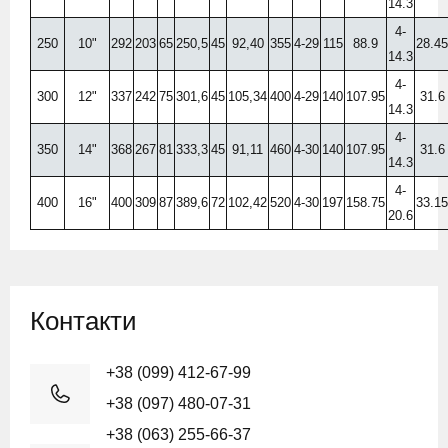
14.3
4-
250
10"
292
203
65
250,5
45
92,40
355
4-29
115
88.9
28.45
14.3
4-
300
12"
337
242
75
301,6
45
105,34
400
4-29
140
107.95
31.6
14.3
4-
350
14"
368
267
81
333,3
45
91,11
460
4-30
140
107.95
31.6
14.3
4-
400
16"
400
309
87
389,6
72
102,42
520
4-30
197
158.75
33.15
20.6
Контакти
+38 (099) 412-67-99
+38 (097) 480-07-31
+38 (063) 255-66-37