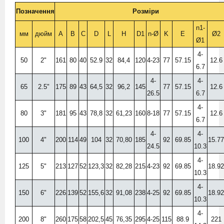
Позначення
Розміри
n1-
мм
дюйм
A
B
C
D
L
H
D1
n-Ø
K
E
Ø2
Ø1
4-
50
2"
161
80
40
52.9
32
84,4
120
4-23
77
57.15
12.6
6.7
4-
4-
65
2.5"
175
89
43
64,5
32
96,2
145
77
57.15
12.6
26.5
6.7
4-
80
3"
181
95
43
78,8
32
61,23
160
8-18
77
57.15
12.6
6.7
4-
4-
100
4"
200
114
49
104
32
70,80
185
92
69.85
15.77
24.5
10.3
4-
125
5"
213
127
52
123,3
32
82,28
215
4-23
92
69.85
18.92
10.3
4-
150
6"
226
139
52
155,6
32
91,08
238
4-25
92
69.85
18.92
10.3
4-
200
8"
260
175
58
202,5
45
76,35
295
4-25
115
88.9
221