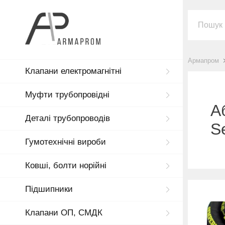
Армапром
Клапани електромагнітні
Муфти трубопровідні
А
Деталі трубопроводів
S
Гумотехнічні вироби
Ковші, болти норійні
Підшипники
Клапани ОП, СМДК