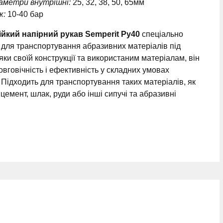
іаметри внутрішні:
25, 32, 38, 50, 65мм
к:
10-40 бар
йкий напірний рукав Semperit Ру40
спеціально
для транспортування абразивних матеріалів під
яки своїй конструкції та використаним матеріалам, він
овговічність і ефективність у складних умовах
. Підходить для транспортування таких матеріалів, як
, цемент, шлак, руди або інші сипучі та абразивні