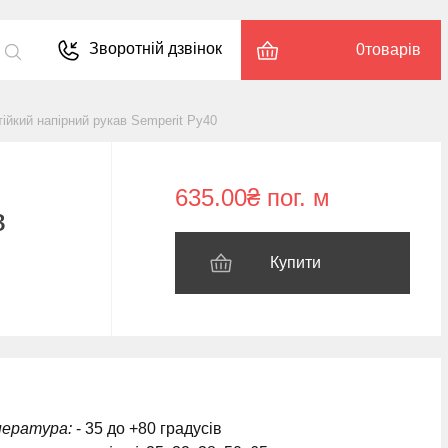
Зворотній дзвінок
0
товарів
ійкий напірний рукав Semperit Ру40
635.00₴ пог. м
в
Купити
пература:
- 35 до +80 градусів