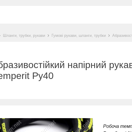
Шланги, трубки, рукави
Гумові рукави, шланги, трубки
Абразивост
бразивостійкий напірний рука
emperit Ру40
Робоча тем