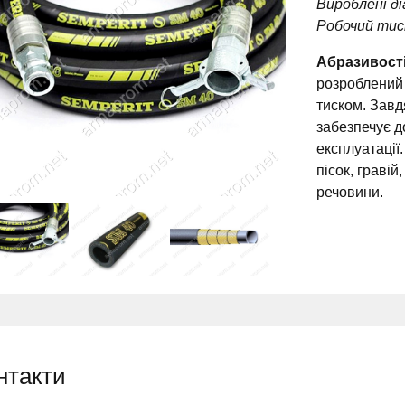
Вироблені д
Робочий тис
Абразивості
розроблений 
тиском. Завд
забезпечує д
експлуатації
пісок, гравій
речовини.
нтакти