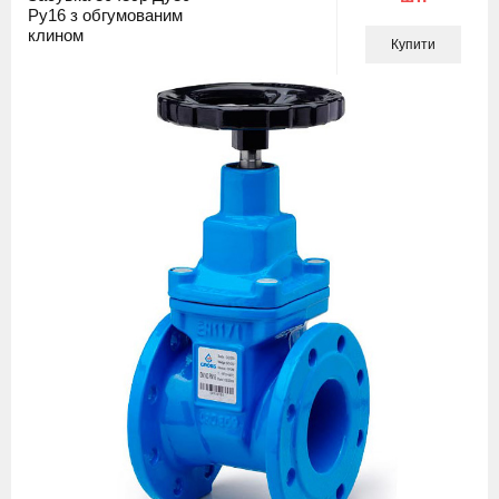
Ру16 з обгумованим
клином
Купити