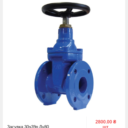
2800.00 ₴
Засувка 30ч39р Ду80
шт.