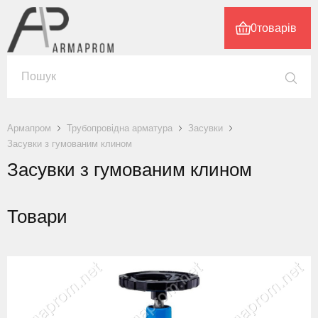
0
товарів
Армапром
Трубопровідна арматура
Засувки
Засувки з гумованим клином
Засувки з гумованим клином
Товари