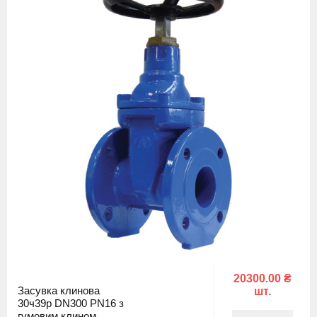
20300.00 ₴
Засувка клинова
шт.
30ч39р DN300 PN16 з
гумовим клином