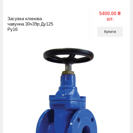
5400.00 ₴
Засувка клинова
шт.
чавунна 30ч39р Ду125
Ру16
Купити