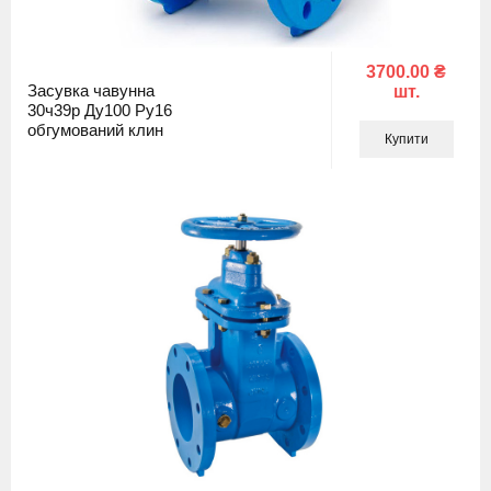
3700.00 ₴
Засувка чавунна
шт.
30ч39р Ду100 Ру16
обгумований клин
Купити