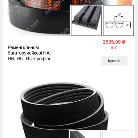
2535.00 ₴
Ремені клинові
шт.
багаторучейкові HA,
НВ, НС, НD-профілі
Купити