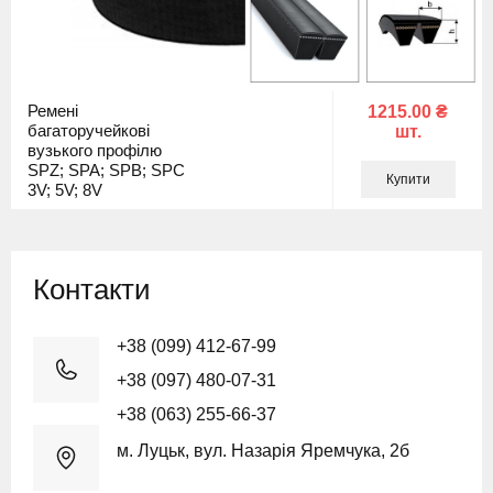
Ремені
1215.00 ₴
багаторучейкові
шт.
вузького профілю
SPZ; SPA; SPB; SPC
Купити
3V; 5V; 8V
Контакти
+38 (099) 412-67-99
+38 (097) 480-07-31
+38 (063) 255-66-37
м. Луцьк, вул. Назарія Яремчука, 2б