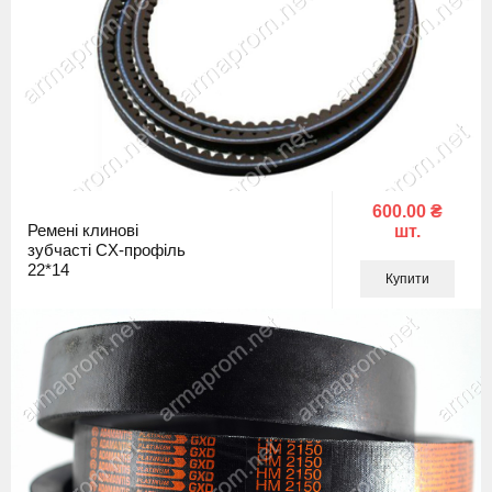
600.00 ₴
Ремені клинові
шт.
зубчасті CX-профіль
22*14
Купити