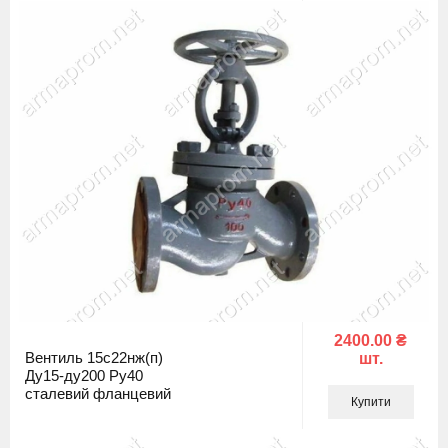
2400.00 ₴
Вентиль 15с22нж(п)
шт.
Ду15-ду200 Ру40
сталевий фланцевий
Купити