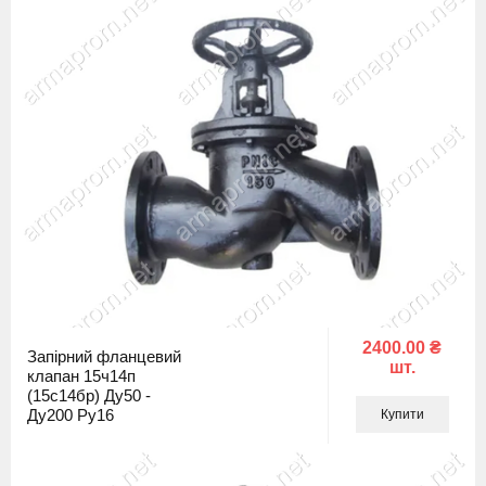
2400.00 ₴
Запірний фланцевий
шт.
клапан 15ч14п
(15с14бр) Ду50 -
Ду200 Ру16
Купити